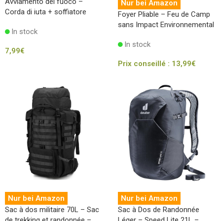
Avviamento del fuoco –
Nur bei Amazon
Corda di iuta + soffiatore
Foyer Pliable – Feu de Camp
sans Impact Environnemental
In stock
In stock
7,99
€
Prix conseillé :
13,99
€
Nur bei Amazon
Nur bei Amazon
Sac à dos militaire 70L – Sac
Sac à Dos de Randonnée
de trekking et randonnée –
Léger – Speed Lite 21L –