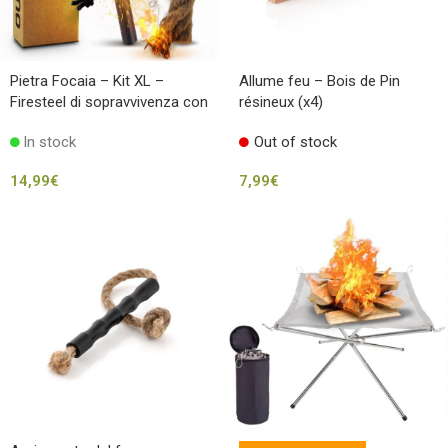
Pietra Focaia – Kit XL –
Allume feu – Bois de Pin
Firesteel di sopravvivenza con
résineux (x4)
corda di iuta
In stock
Out of stock
14,99
€
7,99
€