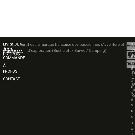
LIVRAISON
Ours Furtif est la marque française des passionnés d’aventure et
C
C
AIDE
À
2
d’exploration (Bushcraft / Survie / Camping).
o
SUIVRE MA
PROPOS
Fu
n
COMMANDE
–
d
À
S
it
PROPOS
F
i
–
CONTACT
o
8
n
1
s
9
g
é
n
é
r
a
l