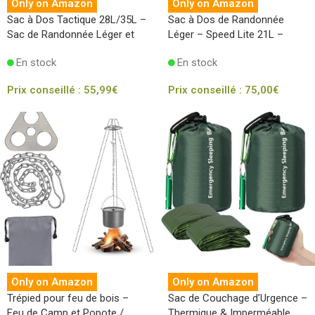
Only on Amazon
Only on Amazon
Sac à Dos Tactique 28L/35L –
Sac à Dos de Randonnée
Sac de Randonnée Léger et
Léger – Speed Lite 21L –
Durable
100% Recyclé
En stock
En stock
Prix conseillé :
55,99
€
Prix conseillé :
75,00
€
Only on Amazon
Only on Amazon
Trépied pour feu de bois –
Sac de Couchage d’Urgence –
Feu de Camp et Popote /
Thermique & Imperméable