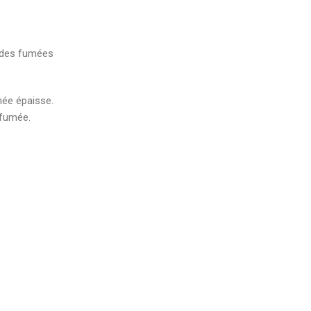
r des fumées
mée épaisse.
 fumée.