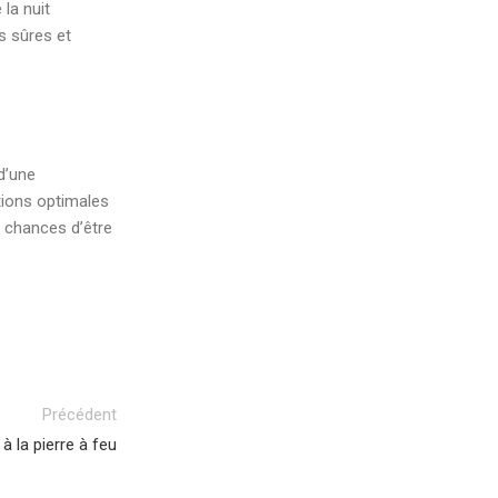
 la nuit
es sûres et
d’une
tions optimales
s chances d’être
Précédent
 la pierre à feu