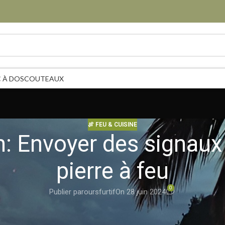
 À DOS
COUTEAUX
🍖 FEU & CUISINE
on: Envoyer des signau
pierre à feu
0
Publier par
oursfurtif
On 28 juin 2024
ation de la pierre à feu non seulement pour allumer un feu mais aus
ent produire des signaux visuels en générant des flammes importa