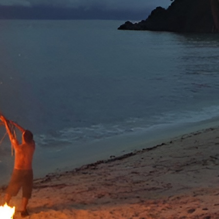
’efficacité des signaux. Des conseils sur les moments opportuns pour
Apprenez à allier
survie et communication en milieu sauvage
avec cet
onnel
if simple mais extrêmement efficace pour générer des étincelles. Ces 
 suffisantes pour enflammer des matériaux inflammables et créer si
iliser les bons matériaux. Voici quelques suggestions basées sur diffé