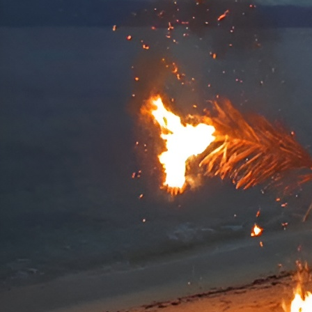
nuages de fumée et quel type de matériaux utiliser pour maximiser l
types de signaux internationaux reconnus seront également inclus. 
La Pierre à Feu: Un Outil Multifoncti
La pierre à feu, souvent composée de ferrocérium
, est un disposit
peuvent atteindre des températures de plus de 3000 degrés Celsius
détresse visibles.
Allumer Feu pouraler
Choisir les Bons Matériaux
Pour maximiser l’efficacité des signaux de feu, il est essentiel d’ut
environnements :
Forêt tempérée
Feuilles vertes :
Elles produisent une fumée épaisse et blanche.