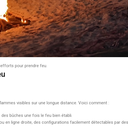
le pour démarrer le feu.
 une base solide.
échés.
efforts pour prendre feu.
eu
 flammes visibles sur une longue distance. Voici comment :
s bûches une fois le feu bien établi.
ou en ligne droite, des configurations facilement détectables par de