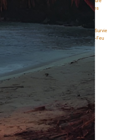
Aventures, Histoire & Culture
 signaler et les
⏳ Survie à Travers les Âges
 outil ancestral.
🌍 Survie & Société
Équipement & Matériel
⛺ Kits & Accessoires de Survie
🔥 Pierres à Feu & Allume-Feu
étincelles
Techniques & Survie
gnaux de
🍖 Feu & Cuisine
🪢 Nœuds & Paracorde
rents