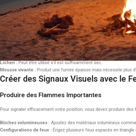
Mousse de bois :
Absorbante et facile à trouver, elle peut être idéa
Bois sec :
Utilisez des branches et des brindilles sèches pour créer
Milieu désertique
Broussailles sèches :
Très inflammables et faciles à trouver.
Cactus desséchés :
Peuvent servir comme combustible une fois s
Milieu humide
Lichen :
Peut être utilisé s’il est suffisamment sec.
Mousse vivante :
Produit une fumée épaisse mais nécessite plus d’
Créer des Signaux Visuels avec le F
Produire des Flammes Importantes
Pour signaler efficacement votre position, vous devez produire des
Bûches volumineuses :
Ajoutez des matériaux volumineux comme de
Configurations de feux :
Érigez plusieurs feux espacés en triangle 