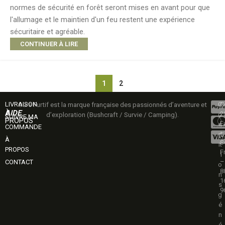
normes de sécurité en forêt seront mises en avant pour que
l'allumage et le maintien d'un feu restent une expérience
sécuritaire et agréable.
CONTINUER À LIRE
1
2
LIVRAISON
Ours Furtif est la marque française des passionnés d’aventure et
C
C
AIDE
À
2
d’exploration (Bushcraft / Survie / Camping).
o
SUIVRE MA
PROPOS
Fu
n
COMMANDE
–
d
À
S
it
PROPOS
F
i
–
CONTACT
o
8
n
1
s
9
g
é
n
é