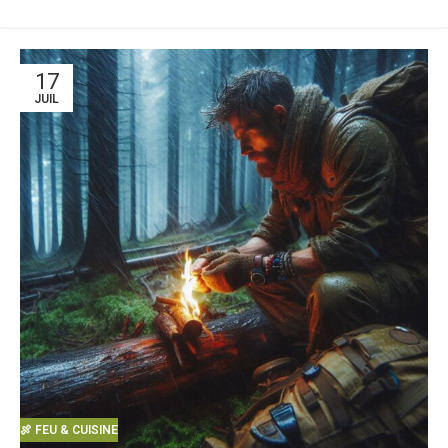
17
JUIL
🍖 FEU & CUISINE