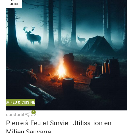
JUIN
🍖 FEU & CUISINE
0
oursfurtif
Pierre à Feu et Survie : Utilisation en
Milieu Sauvage