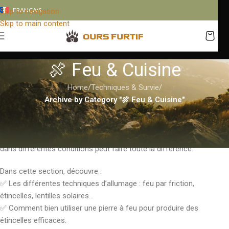
FRANÇAIS
Skip to navigation
Skip to main content
🍖 Feu & Cuisine
Home
/
Techniques & Survie
/
Archive by Category "🍖 Feu & Cuisine"
Allumer un feu en pleine nature est une compétence essentielle en
bushcraft, en survie et même en camping. Que ce soit pour se
réchauffer, cuisiner ou signaler sa présence, savoir démarrer un feu
dans différentes conditions peut faire toute la différence.
Dans cette section, découvre :
✅ Les différentes techniques d’allumage : feu par friction,
étincelles, lentilles solaires…
✅ Comment bien utiliser une pierre à feu pour produire des
étincelles efficaces.