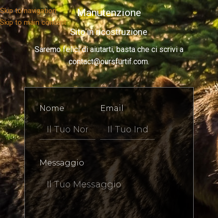
Skip to navigation
Manutenzione
Skip to main content
Sito in ricostruzione
Saremo felici di aiutarti, basta che ci scrivi a
contact@oursfurtif.com.
Nome
Email
Messaggio