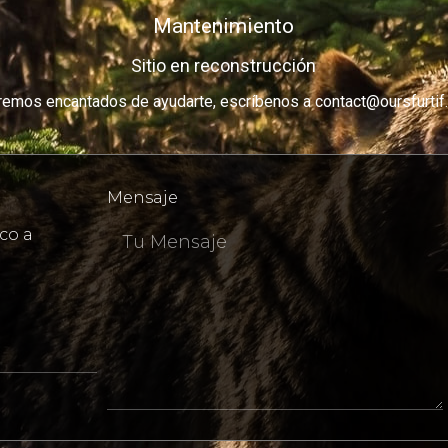
Mantenimiento
Sitio en reconstrucción
remos encantados de ayudarte, escríbenos a contact@oursfurtif
Mensaje
co a