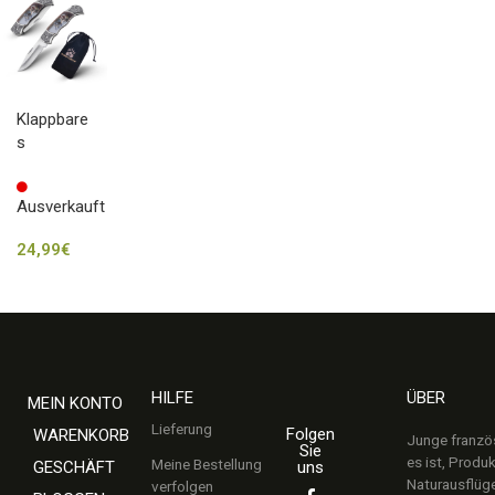
Klappbare
s
Taschen
messer –
Ausverkauft
Wolf
24,99
€
HILFE
ÜBER
MEIN KONTO
Lieferung
Folgen
WARENKORB
Junge französ
Sie
es ist, Produ
Meine Bestellung
uns
GESCHÄFT
Naturausflüg
verfolgen