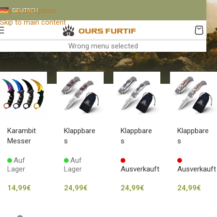
Messer
Skip to navigation
DEUTSCH
Skip to main content
Categories
Boutique
/
Messer
Alle 5 Ergebnisse werden angezeigt
Wrong menu selected
Show sidebar
Karambit
Klappbare
Klappbare
Klappbare
Messer
s
s
s
Taschen
Taschen
Taschen
Auf
Auf
messer –
messer –
messer –
Lager
Lager
Ausverkauft
Ausverkauft
Bär
Aigle
Hirsch
14,99
€
24,99
€
24,99
€
24,99
€